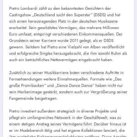
Pietro Lombardi zählt zu den bekanntesten Gesichtern der
Castingshow „Deutschland sucht den Superstar“ (DSDS) und hat
sich einen herausragenden Platz in der deutschen Musikszene
erarbeitet. Sein geschätztes Vermögen, das mehrere Millionen
Euro umfasst, entspringt verschiedenen Einkommensquellen. Der
Grundstein seiner Karriere wurde 2011 gelegt, als er DSDS
gewann. Seitdem hat Pietro eine Vielzahl von Alben veröffentlicht
und erfolgreiche Singles herausgebracht, die ihm sowohl Ruhm als
auch ein beträchtliches Nettovermögen eingebracht haben.
Zusätzlich zu seiner Musikkarriere boten verschiedene Auftritte in
Fernsehsendungen weitere Einnahmequellen. Formate wie „Das
große Promibacken“ und „Dance Dance Dance“ haben nicht nur
sein Markenimage gestärkt, sondern auch zur Vergrößerung seiner
Fangemeinde beigetragen.
Pietro investiert außerdem strategisch in diverse Projekte und
pflegt ein umfangreiches Netzwerk in der Geschäftswelt, was zu
einem stetigen Anstieg seines Vermögens führt. Darüber hinaus ist
er im Modebereich tätig und hat eigene Kollektionen lanciert, die
ihm zusätzliche Einkommensmöglichkeiten eröffnen. Diese Aspekte