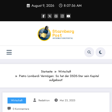
Zum
August 9, 2026
8:07:56 AM
Inhalt
springen
Startseite
Wirtschaft
Pietro Lombardi Vermögen: So hat der DSDS-Star sein Kapital
aufgebaut!
Wirtschaft
Redaktion
Mai 23, 2025
0 Kommentare