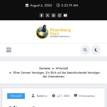
Zum
August 6, 2026
3:33:20 AM
Inhalt
springen
Startseite
Wirtschaft
Oliver Samwer Vermögen: Ein Blick auf das beeindruckende Vermögen
des Unternehmers
Wirtschaft
Redaktion
Juli 1, 2025
0 Kommentare