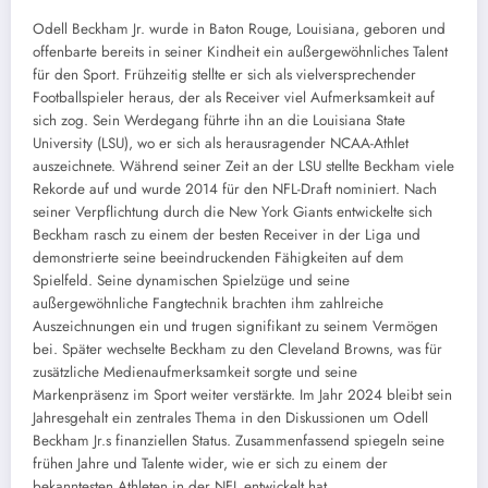
Odell Beckham Jr. wurde in Baton Rouge, Louisiana, geboren und
offenbarte bereits in seiner Kindheit ein außergewöhnliches Talent
für den Sport. Frühzeitig stellte er sich als vielversprechender
Footballspieler heraus, der als Receiver viel Aufmerksamkeit auf
sich zog. Sein Werdegang führte ihn an die Louisiana State
University (LSU), wo er sich als herausragender NCAA-Athlet
auszeichnete. Während seiner Zeit an der LSU stellte Beckham viele
Rekorde auf und wurde 2014 für den NFL-Draft nominiert. Nach
seiner Verpflichtung durch die New York Giants entwickelte sich
Beckham rasch zu einem der besten Receiver in der Liga und
demonstrierte seine beeindruckenden Fähigkeiten auf dem
Spielfeld. Seine dynamischen Spielzüge und seine
außergewöhnliche Fangtechnik brachten ihm zahlreiche
Auszeichnungen ein und trugen signifikant zu seinem Vermögen
bei. Später wechselte Beckham zu den Cleveland Browns, was für
zusätzliche Medienaufmerksamkeit sorgte und seine
Markenpräsenz im Sport weiter verstärkte. Im Jahr 2024 bleibt sein
Jahresgehalt ein zentrales Thema in den Diskussionen um Odell
Beckham Jr.s finanziellen Status. Zusammenfassend spiegeln seine
frühen Jahre und Talente wider, wie er sich zu einem der
bekanntesten Athleten in der NFL entwickelt hat.