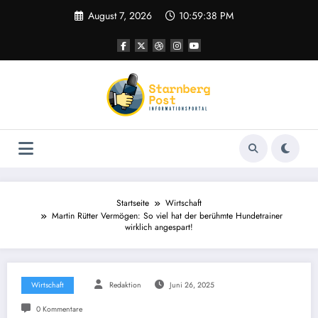
Zum
August 7, 2026
10:59:39 PM
Inhalt
springen
Startseite
Wirtschaft
Martin Rütter Vermögen: So viel hat der berühmte Hundetrainer
wirklich angespart!
Wirtschaft
Redaktion
Juni 26, 2025
0 Kommentare