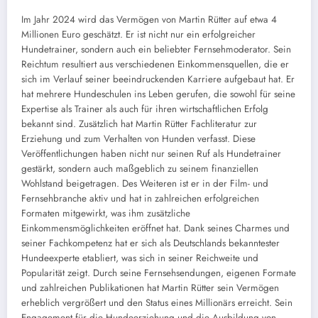
Im Jahr 2024 wird das Vermögen von Martin Rütter auf etwa 4
Millionen Euro geschätzt. Er ist nicht nur ein erfolgreicher
Hundetrainer, sondern auch ein beliebter Fernsehmoderator. Sein
Reichtum resultiert aus verschiedenen Einkommensquellen, die er
sich im Verlauf seiner beeindruckenden Karriere aufgebaut hat. Er
hat mehrere Hundeschulen ins Leben gerufen, die sowohl für seine
Expertise als Trainer als auch für ihren wirtschaftlichen Erfolg
bekannt sind. Zusätzlich hat Martin Rütter Fachliteratur zur
Erziehung und zum Verhalten von Hunden verfasst. Diese
Veröffentlichungen haben nicht nur seinen Ruf als Hundetrainer
gestärkt, sondern auch maßgeblich zu seinem finanziellen
Wohlstand beigetragen. Des Weiteren ist er in der Film- und
Fernsehbranche aktiv und hat in zahlreichen erfolgreichen
Formaten mitgewirkt, was ihm zusätzliche
Einkommensmöglichkeiten eröffnet hat. Dank seines Charmes und
seiner Fachkompetenz hat er sich als Deutschlands bekanntester
Hundeexperte etabliert, was sich in seiner Reichweite und
Popularität zeigt. Durch seine Fernsehsendungen, eigenen Formate
und zahlreichen Publikationen hat Martin Rütter sein Vermögen
erheblich vergrößert und den Status eines Millionärs erreicht. Sein
Engagement für die Hundeerziehung und die Ausbildung von