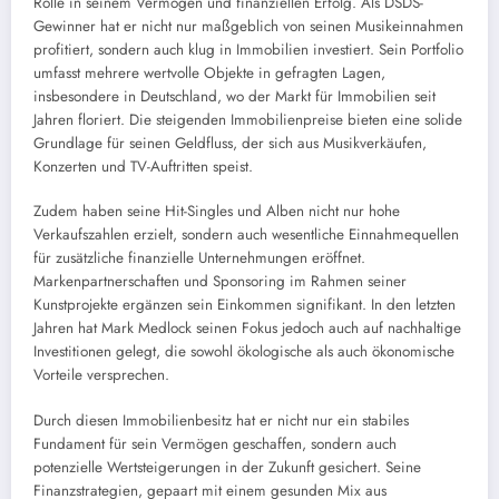
Rolle in seinem Vermögen und finanziellen Erfolg. Als DSDS-
Gewinner hat er nicht nur maßgeblich von seinen Musikeinnahmen
profitiert, sondern auch klug in Immobilien investiert. Sein Portfolio
umfasst mehrere wertvolle Objekte in gefragten Lagen,
insbesondere in Deutschland, wo der Markt für Immobilien seit
Jahren floriert. Die steigenden Immobilienpreise bieten eine solide
Grundlage für seinen Geldfluss, der sich aus Musikverkäufen,
Konzerten und TV-Auftritten speist.
Zudem haben seine Hit-Singles und Alben nicht nur hohe
Verkaufszahlen erzielt, sondern auch wesentliche Einnahmequellen
für zusätzliche finanzielle Unternehmungen eröffnet.
Markenpartnerschaften und Sponsoring im Rahmen seiner
Kunstprojekte ergänzen sein Einkommen signifikant. In den letzten
Jahren hat Mark Medlock seinen Fokus jedoch auch auf nachhaltige
Investitionen gelegt, die sowohl ökologische als auch ökonomische
Vorteile versprechen.
Durch diesen Immobilienbesitz hat er nicht nur ein stabiles
Fundament für sein Vermögen geschaffen, sondern auch
potenzielle Wertsteigerungen in der Zukunft gesichert. Seine
Finanzstrategien, gepaart mit einem gesunden Mix aus