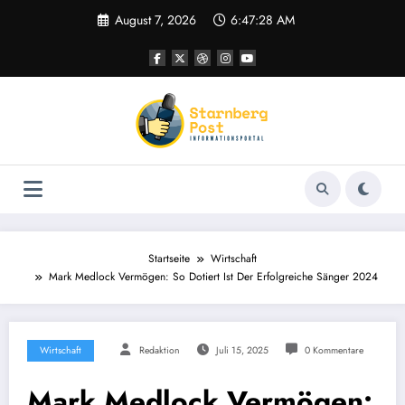
Zum
August 7, 2026
6:47:29 AM
Inhalt
springen
Startseite
Wirtschaft
Mark Medlock Vermögen: So Dotiert Ist Der Erfolgreiche Sänger 2024
Wirtschaft
Redaktion
Juli 15, 2025
0 Kommentare
Mark Medlock Vermögen: