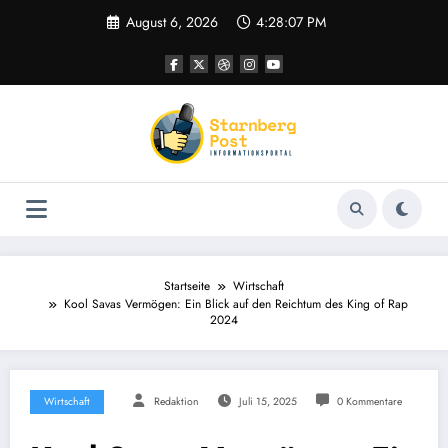
Zum
August 6, 2026
4:28:08 PM
Inhalt
springen
Startseite
Wirtschaft
Kool Savas Vermögen: Ein Blick auf den Reichtum des King of Rap
2024
Wirtschaft
Redaktion
Juli 15, 2025
0 Kommentare