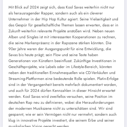
Mit Blick auf 2024 zeigt sich, dass Kool Savas weiterhin nicht nur
als herausragender Rapper, sondern auch als ein cleverer
Unternehmer in der Hip Hop Kultur agiert. Seine Vielseitigkeit und
das Gespür für gesellschaftliche Themen lassen erwarten, dass er in
Zukunft weiterhin relevante Projekte anstoßen wird. Neben neuen
Alben und Singles ist mit interessanten Kooperationen zu rechnen,
die seine Markenpräsenz in der Rapszene stärken könnten. Die
90er Jahre waren der Ausgangspunkt für eine Entwicklung, die
Savas bis heute prägt; sein Flow und seine Texte haben
Generationen von Künstlern beeinflusst. Zukünftige Investitionen in
Geschäftsprojekte, wie Labels oder im Lifestyle-Bereich, könnten
neben den traditionellen Einnahmequellen wie CD-Verkäufen und
Streaming-Plattformen eine bedeutende Rolle spielen. Platin-Erfolge
sind in der Vergangenheit bereits mehrfach dokumentiert worden,
und auch für 2024 dürfen Kennzahlen in dieser Hinsicht erwartet
werden. Kool Savas wird zweifellos versuchen, seine Position im
deutschen Rap neu zu definieren, wobei die Herausforderungen
der modernen Musikszene nicht zu unterschätzen sind. Wir sind
gespannt, wie er sein Vermögen nicht nur vermehrt, sondern auch
klug in innovative Projekte investiert, die seinem Erbe und seiner
musikalischen Vision gerecht werden.