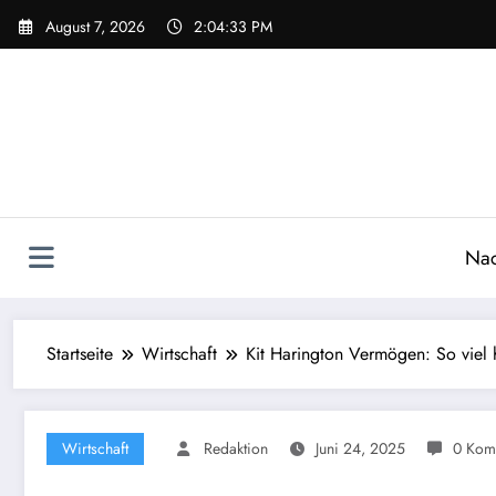
Zum
August 7, 2026
2:04:34 PM
Inhalt
springen
Nac
Startseite
Wirtschaft
Kit Harington Vermögen: So viel 
Wirtschaft
Redaktion
Juni 24, 2025
0 Kom