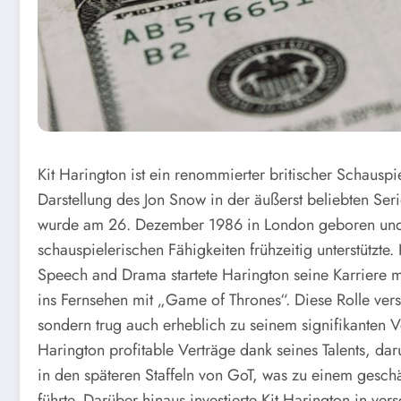
Kit Harington ist ein renommierter britischer Schauspie
Darstellung des Jon Snow in der äußerst beliebten Se
wurde am 26. Dezember 1986 in London geboren und w
schauspielerischen Fähigkeiten frühzeitig unterstützt
Speech and Drama startete Harington seine Karriere mi
ins Fernsehen mit „Game of Thrones“. Diese Rolle vers
sondern trug auch erheblich zu seinem signifikanten V
Harington profitable Verträge dank seines Talents, d
in den späteren Staffeln von GoT, was zu einem gesch
führte. Darüber hinaus investierte Kit Harington in ve