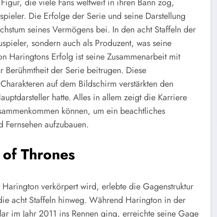
gur, die viele Fans weltweit in ihren Bann zog,
ieler. Die Erfolge der Serie und seine Darstellung
hstum seines Vermögens bei. In den acht Staffeln der
auspieler, sondern auch als Produzent, was seine
von Haringtons Erfolg ist seine Zusammenarbeit mit
ur Berühmtheit der Serie beitrugen. Diese
harakteren auf dem Bildschirm verstärkten den
ptdarsteller hatte. Alles in allem zeigt die Karriere
e zusammenkommen können, um ein beachtliches
d Fernsehen aufzubauen.
of Thrones
 Harington verkörpert wird, erlebte die Gagenstruktur
die acht Staffeln hinweg. Während Harington in der
lar im Jahr 2011 ins Rennen ging, erreichte seine Gage