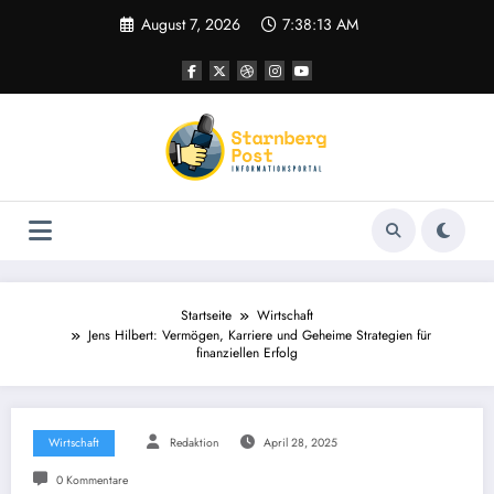
Zum
August 7, 2026
7:38:13 AM
Inhalt
springen
Startseite
Wirtschaft
Jens Hilbert: Vermögen, Karriere und Geheime Strategien für
finanziellen Erfolg
Wirtschaft
Redaktion
April 28, 2025
0 Kommentare