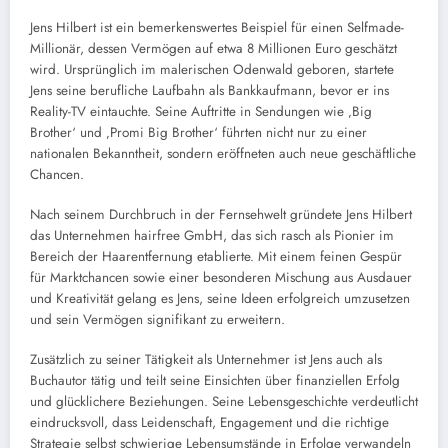
Jens Hilbert ist ein bemerkenswertes Beispiel für einen Selfmade-
Millionär, dessen Vermögen auf etwa 8 Millionen Euro geschätzt
wird. Ursprünglich im malerischen Odenwald geboren, startete
Jens seine berufliche Laufbahn als Bankkaufmann, bevor er ins
Reality-TV eintauchte. Seine Auftritte in Sendungen wie ‚Big
Brother‘ und ‚Promi Big Brother‘ führten nicht nur zu einer
nationalen Bekanntheit, sondern eröffneten auch neue geschäftliche
Chancen.
Nach seinem Durchbruch in der Fernsehwelt gründete Jens Hilbert
das Unternehmen hairfree GmbH, das sich rasch als Pionier im
Bereich der Haarentfernung etablierte. Mit einem feinen Gespür
für Marktchancen sowie einer besonderen Mischung aus Ausdauer
und Kreativität gelang es Jens, seine Ideen erfolgreich umzusetzen
und sein Vermögen signifikant zu erweitern.
Zusätzlich zu seiner Tätigkeit als Unternehmer ist Jens auch als
Buchautor tätig und teilt seine Einsichten über finanziellen Erfolg
und glücklichere Beziehungen. Seine Lebensgeschichte verdeutlicht
eindrucksvoll, dass Leidenschaft, Engagement und die richtige
Strategie selbst schwierige Lebensumstände in Erfolge verwandeln