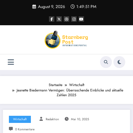
Zum
August 9, 2026
1:49:51 PM
Inhalt
springen
Startseite
Wirtschaft
Jeanette Biedermann Vermögen: Überraschende Einblicke und aktuelle
Zahlen 2025
Wirtschaft
Redaktion
Mai 10, 2025
0 Kommentare