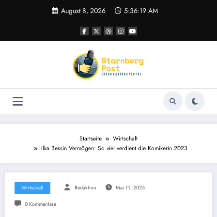
Zum
August 8, 2026
5:36:20 AM
Inhalt
springen
Startseite
Wirtschaft
Ilka Bessin Vermögen: So viel verdient die Komikerin 2023
Wirtschaft
Redaktion
Mai 11, 2025
0 Kommentare