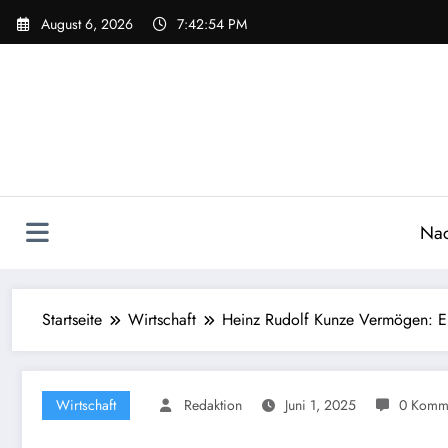
Zum
August 6, 2026
7:42:55 PM
Inhalt
springen
Nac
Startseite
Wirtschaft
Heinz Rudolf Kunze Vermögen: Ei
Wirtschaft
Redaktion
Juni 1, 2025
0 Komm