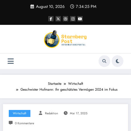
Zum
August 10, 2026
7:34:25 PM
Inhalt
springen
Startseite
Wirtschaft
Geschwister Hofmann: Ihr geschätztes Vermögen 2024 im Fokus
Wirtschaft
Redaktion
Mai 17, 2025
0 Kommentare