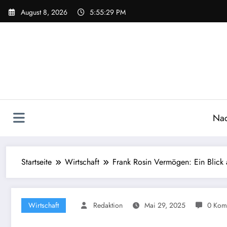
Zum
August 8, 2026
5:55:30 PM
Inhalt
springen
Nac
Startseite
Wirtschaft
Frank Rosin Vermögen: Ein Blick
Wirtschaft
Redaktion
Mai 29, 2025
0 Kom