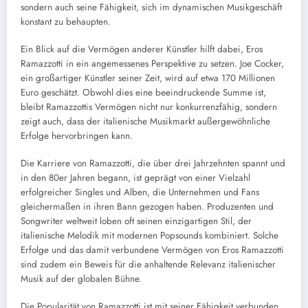
sondern auch seine Fähigkeit, sich im dynamischen Musikgeschäft
konstant zu behaupten.
Ein Blick auf die Vermögen anderer Künstler hilft dabei, Eros
Ramazzotti in ein angemessenes Perspektive zu setzen. Joe Cocker,
ein großartiger Künstler seiner Zeit, wird auf etwa 170 Millionen
Euro geschätzt. Obwohl dies eine beeindruckende Summe ist,
bleibt Ramazzottis Vermögen nicht nur konkurrenzfähig, sondern
zeigt auch, dass der italienische Musikmarkt außergewöhnliche
Erfolge hervorbringen kann.
Die Karriere von Ramazzotti, die über drei Jahrzehnten spannt und
in den 80er Jahren begann, ist geprägt von einer Vielzahl
erfolgreicher Singles und Alben, die Unternehmen und Fans
gleichermaßen in ihren Bann gezogen haben. Produzenten und
Songwriter weltweit loben oft seinen einzigartigen Stil, der
italienische Melodik mit modernen Popsounds kombiniert. Solche
Erfolge und das damit verbundene Vermögen von Eros Ramazzotti
sind zudem ein Beweis für die anhaltende Relevanz italienischer
Musik auf der globalen Bühne.
Die Popularität von Ramazzotti ist mit seiner Fähigkeit verbunden,