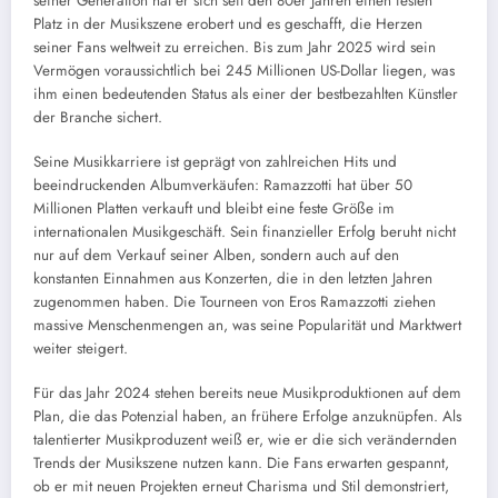
seiner Generation hat er sich seit den 80er Jahren einen festen
Platz in der Musikszene erobert und es geschafft, die Herzen
seiner Fans weltweit zu erreichen. Bis zum Jahr 2025 wird sein
Vermögen voraussichtlich bei 245 Millionen US-Dollar liegen, was
ihm einen bedeutenden Status als einer der bestbezahlten Künstler
der Branche sichert.
Seine Musikkarriere ist geprägt von zahlreichen Hits und
beeindruckenden Albumverkäufen: Ramazzotti hat über 50
Millionen Platten verkauft und bleibt eine feste Größe im
internationalen Musikgeschäft. Sein finanzieller Erfolg beruht nicht
nur auf dem Verkauf seiner Alben, sondern auch auf den
konstanten Einnahmen aus Konzerten, die in den letzten Jahren
zugenommen haben. Die Tourneen von Eros Ramazzotti ziehen
massive Menschenmengen an, was seine Popularität und Marktwert
weiter steigert.
Für das Jahr 2024 stehen bereits neue Musikproduktionen auf dem
Plan, die das Potenzial haben, an frühere Erfolge anzuknüpfen. Als
talentierter Musikproduzent weiß er, wie er die sich verändernden
Trends der Musikszene nutzen kann. Die Fans erwarten gespannt,
ob er mit neuen Projekten erneut Charisma und Stil demonstriert,