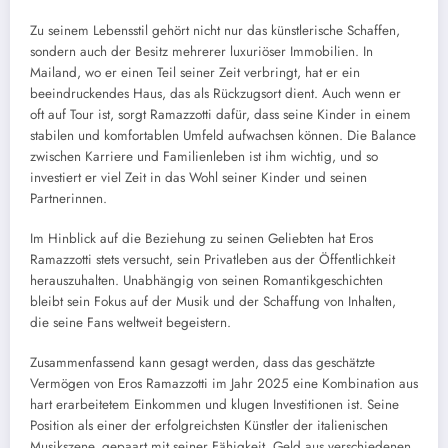
Zu seinem Lebensstil gehört nicht nur das künstlerische Schaffen,
sondern auch der Besitz mehrerer luxuriöser Immobilien. In
Mailand, wo er einen Teil seiner Zeit verbringt, hat er ein
beeindruckendes Haus, das als Rückzugsort dient. Auch wenn er
oft auf Tour ist, sorgt Ramazzotti dafür, dass seine Kinder in einem
stabilen und komfortablen Umfeld aufwachsen können. Die Balance
zwischen Karriere und Familienleben ist ihm wichtig, und so
investiert er viel Zeit in das Wohl seiner Kinder und seinen
Partnerinnen.
Im Hinblick auf die Beziehung zu seinen Geliebten hat Eros
Ramazzotti stets versucht, sein Privatleben aus der Öffentlichkeit
herauszuhalten. Unabhängig von seinen Romantikgeschichten
bleibt sein Fokus auf der Musik und der Schaffung von Inhalten,
die seine Fans weltweit begeistern.
Zusammenfassend kann gesagt werden, dass das geschätzte
Vermögen von Eros Ramazzotti im Jahr 2025 eine Kombination aus
hart erarbeitetem Einkommen und klugen Investitionen ist. Seine
Position als einer der erfolgreichsten Künstler der italienischen
Musikszene, gepaart mit seiner Fähigkeit, Geld aus verschiedenen