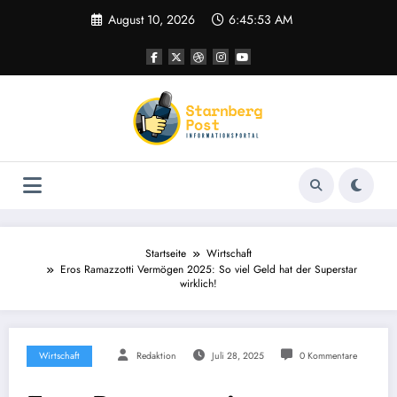
Zum
August 10, 2026
6:45:54 AM
Inhalt
springen
Startseite
Wirtschaft
Eros Ramazzotti Vermögen 2025: So viel Geld hat der Superstar
wirklich!
Wirtschaft
Redaktion
Juli 28, 2025
0 Kommentare