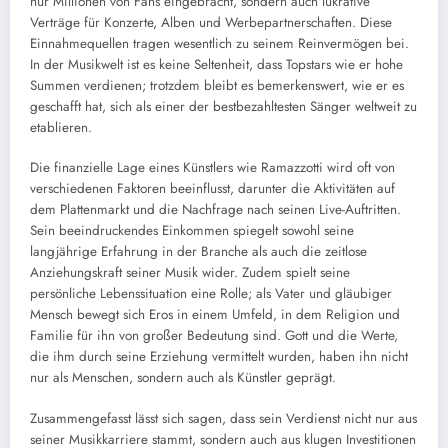
nur Millionen von Fans eingebracht, sondern auch lukrative
Verträge für Konzerte, Alben und Werbepartnerschaften. Diese
Einnahmequellen tragen wesentlich zu seinem Reinvermögen bei.
In der Musikwelt ist es keine Seltenheit, dass Topstars wie er hohe
Summen verdienen; trotzdem bleibt es bemerkenswert, wie er es
geschafft hat, sich als einer der bestbezahltesten Sänger weltweit zu
etablieren.
Die finanzielle Lage eines Künstlers wie Ramazzotti wird oft von
verschiedenen Faktoren beeinflusst, darunter die Aktivitäten auf
dem Plattenmarkt und die Nachfrage nach seinen Live-Auftritten.
Sein beeindruckendes Einkommen spiegelt sowohl seine
langjährige Erfahrung in der Branche als auch die zeitlose
Anziehungskraft seiner Musik wider. Zudem spielt seine
persönliche Lebenssituation eine Rolle; als Vater und gläubiger
Mensch bewegt sich Eros in einem Umfeld, in dem Religion und
Familie für ihn von großer Bedeutung sind. Gott und die Werte,
die ihm durch seine Erziehung vermittelt wurden, haben ihn nicht
nur als Menschen, sondern auch als Künstler geprägt.
Zusammengefasst lässt sich sagen, dass sein Verdienst nicht nur aus
seiner Musikkarriere stammt, sondern auch aus klugen Investitionen