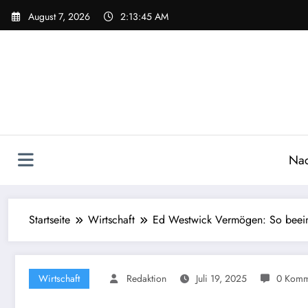
Zum
August 7, 2026
2:13:46 AM
Inhalt
springen
Nac
Startseite
Wirtschaft
Ed Westwick Vermögen: So beeind
Wirtschaft
Redaktion
Juli 19, 2025
0 Komm