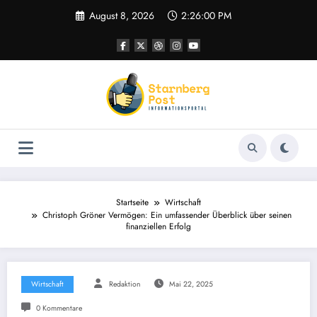
Zum
August 8, 2026
2:26:01 PM
Inhalt
springen
Startseite
Wirtschaft
Christoph Gröner Vermögen: Ein umfassender Überblick über seinen
finanziellen Erfolg
Wirtschaft
Redaktion
Mai 22, 2025
0 Kommentare