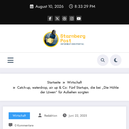
Zum
August 10, 2026
8:33:30 PM
Inhalt
springen
Startseite
Wirtschaft
Catch-up, waterdrop, air up & Co: Fünf Startups, die bei „Die Höhle
der Löwen“ für Aufsehen sorgten
Wirtschaft
Redaktion
Juni 22, 2025
0 Kommentare