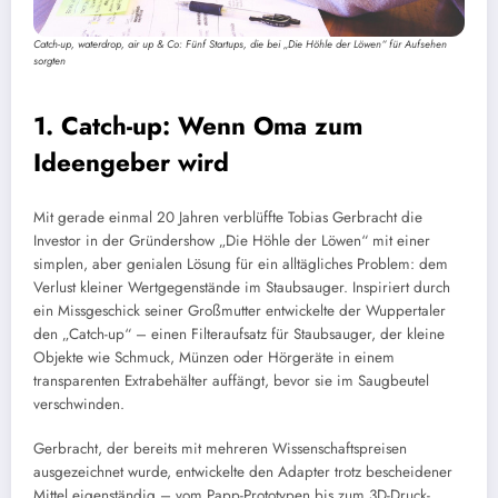
Catch-up, waterdrop, air up & Co: Fünf Startups, die bei „Die Höhle der Löwen“ für Aufsehen
sorgten
1. Catch-up: Wenn Oma zum
Ideengeber wird
Mit gerade einmal 20 Jahren verblüffte Tobias Gerbracht die
Investor in der Gründershow „Die Höhle der Löwen“ mit einer
simplen, aber genialen Lösung für ein alltägliches Problem: dem
Verlust kleiner Wertgegenstände im Staubsauger. Inspiriert durch
ein Missgeschick seiner Großmutter entwickelte der Wuppertaler
den „Catch-up“ – einen Filteraufsatz für Staubsauger, der kleine
Objekte wie Schmuck, Münzen oder Hörgeräte in einem
transparenten Extrabehälter auffängt, bevor sie im Saugbeutel
verschwinden.
Gerbracht, der bereits mit mehreren Wissenschaftspreisen
ausgezeichnet wurde, entwickelte den Adapter trotz bescheidener
Mittel eigenständig – vom Papp-Prototypen bis zum 3D-Druck-