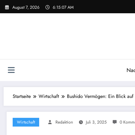
Zum
August 7, 2026
6:15:08 AM
Inhalt
springen
Nac
Startseite
Wirtschaft
Bushido Vermögen: Ein Blick au
Wirtschaft
Redaktion
Juli 3, 2025
0 Komme