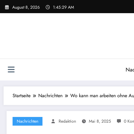
Zum
August 8, 2026
1:45:31 AM
Inhalt
springen
Nac
Startseite
Nachrichten
Wo kann man arbeiten ohne Aus
Nachrichten
Redaktion
Mai 8, 2025
0 Ko