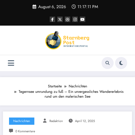
Zum
August 6, 2026
11:17:12 PM
Inhalt
springen
Startseite
Nachrichten
Tegernsee umrundung zu fuß – Ein unvergessliches Wandererlebnis
rund um den malerischen See
Nachrichten
Redaktion
April 12, 2025
0 Kommentare