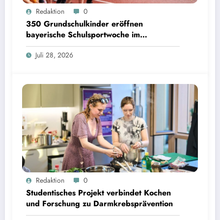
350 Grundschulkinder eröffnen bayerische Schulsportwoche im Olympiapark | Bild:
Redaktion
0
Matthias Balk/Bayerisches Staatsministerium für Unterricht und Kultus
350 Grundschulkinder eröffnen
bayerische Schulsportwoche im
Olympiapark
Juli 28, 2026
Studentisches Projekt verbindet Kochen und Forschung zu Darmkrebsprävention | Bild:
Redaktion
0
Fabian Vogl / TUM
Studentisches Projekt verbindet Kochen
und Forschung zu Darmkrebsprävention