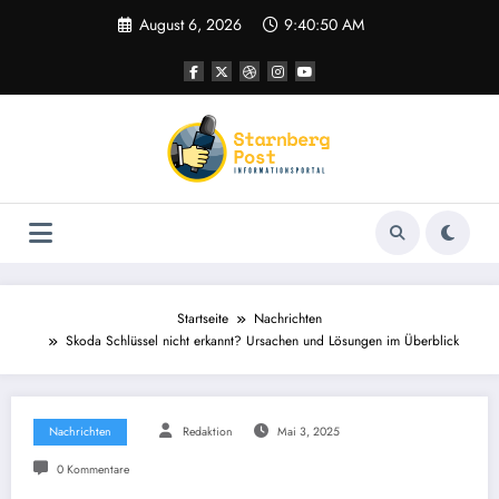
Zum
August 6, 2026
9:40:51 AM
Inhalt
springen
Startseite
Nachrichten
Skoda Schlüssel nicht erkannt? Ursachen und Lösungen im Überblick
Nachrichten
Redaktion
Mai 3, 2025
0 Kommentare