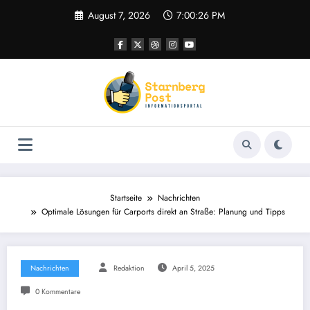
Zum
August 7, 2026
7:00:27 PM
Inhalt
springen
Startseite
Nachrichten
Optimale Lösungen für Carports direkt an Straße: Planung und Tipps
Nachrichten
Redaktion
April 5, 2025
0 Kommentare