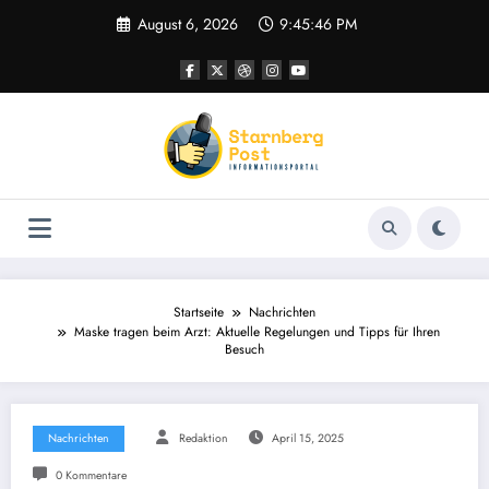
Zum
August 6, 2026
9:45:47 PM
Inhalt
springen
Startseite
Nachrichten
Maske tragen beim Arzt: Aktuelle Regelungen und Tipps für Ihren
Besuch
Nachrichten
Redaktion
April 15, 2025
0 Kommentare