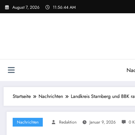
Zum
August 7, 2026
11:56:45 AM
Inhalt
springen
Nac
Startseite
Nachrichten
Landkreis Starnberg und BBK ra
Nachrichten
Redaktion
Januar 9, 2026
0 