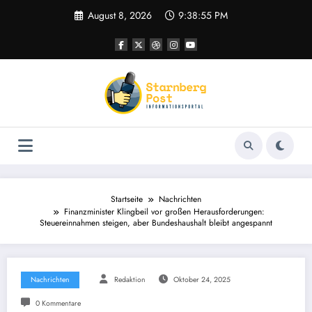
Zum
August 8, 2026
9:38:56 PM
Inhalt
springen
Startseite
Nachrichten
Finanzminister Klingbeil vor großen Herausforderungen:
Steuereinnahmen steigen, aber Bundeshaushalt bleibt angespannt
Nachrichten
Redaktion
Oktober 24, 2025
0 Kommentare