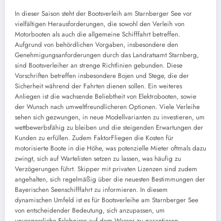
In dieser Saison steht der Bootsverleih am Starnberger See vor
vielfältigen Herausforderungen, die sowohl den Verleih von
Motorbooten als auch die allgemeine Schifffahrt betreffen.
Aufgrund von behördlichen Vorgaben, insbesondere den
Genehmigungsanforderungen durch das Landratsamt Starnberg,
sind Bootsverleiher an strenge Richtlinien gebunden. Diese
Vorschriften betreffen insbesondere Bojen und Stege, die der
Sicherheit während der Fahrten dienen sollen. Ein weiteres
Anliegen ist die wachsende Beliebtheit von Elektrobooten, sowie
der Wunsch nach umweltfreundlicheren Optionen. Viele Verleihe
sehen sich gezwungen, in neue Modellvarianten zu investieren, um
wettbewerbsfähig zu bleiben und die steigenden Erwartungen der
Kunden zu erfüllen. Zudem FaktorFliegen die Kosten für
motorisierte Boote in die Höhe, was potenzielle Mieter oftmals dazu
zwingt, sich auf Wartelisten setzen zu lassen, was häufig zu
Verzögerungen führt. Skipper mit privaten Lizenzen sind zudem
angehalten, sich regelmäßig über die neuesten Bestimmungen der
Bayerischen Seenschifffahrt zu informieren. In diesem
dynamischen Umfeld ist es für Bootsverleihe am Starnberger See
von entscheidender Bedeutung, sich anzupassen, um
unvergessliche Erlebnisse auf dem Wasser zu garantieren.