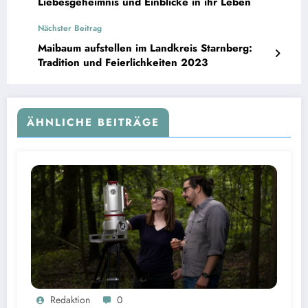
Liebesgeheimnis und Einblicke in ihr Leben
Nächster Beitrag
Maibaum aufstellen im Landkreis Starnberg:
Tradition und Feierlichkeiten 2023
ÄHNLICHE BEITRÄGE
Seit 2018 stark steigender Biomasseverlust in Europas Wäldern mindert Kohlenstoffsenken
Redaktion
0
| Bild: Sebastian Kissel / TUM