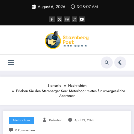
Zum
August 6, 2026
3:28:08 AM
Inhalt
springen
Startseite
Nachrichten
Erleben Sie den Starnberger See: Motorboot mieten für unvergessliche
Abenteuer
Nachrichten
Redaktion
April 21, 2025
0 Kommentare