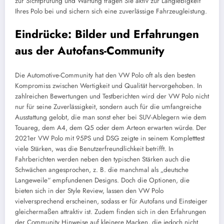
zur Sichtprüfung und Wartung tragen Sie aktiv zur Langlebigkeit
Ihres Polo bei und sichern sich eine zuverlässige Fahrzeugleistung.
Eindrücke: Bilder und Erfahrungen
aus der Autofans-Community
Die Automotive-Community hat den VW Polo oft als den besten
Kompromiss zwischen Wertigkeit und Qualität hervorgehoben. In
zahlreichen Bewertungen und Testberichten wird der VW Polo nicht
nur für seine Zuverlässigkeit, sondern auch für die umfangreiche
Ausstattung gelobt, die man sonst eher bei SUV-Ablegern wie dem
Touareg, dem A4, dem Q5 oder dem Arteon erwarten würde. Der
2021er VW Polo mit 95PS und DSG zeigte in seinem Kompletttest
viele Stärken, was die Benutzerfreundlichkeit betrifft. In
Fahrberichten werden neben den typischen Stärken auch die
Schwächen angesprochen, z. B. die manchmal als „deutsche
Langeweile“ empfundenen Designs. Doch die Optionen, die
bieten sich in der Style Review, lassen den VW Polo
vielversprechend erscheinen, sodass er für Autofans und Einsteiger
gleichermaßen attraktiv ist. Zudem finden sich in den Erfahrungen
der Community Hinweise auf kleinere Macken, die jedoch nicht