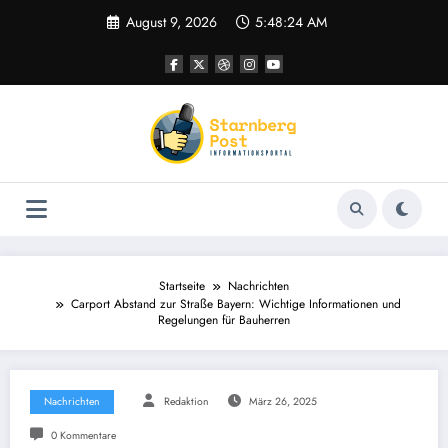
Zum
August 9, 2026
5:48:24 AM
Inhalt
springen
Startseite
Nachrichten
Carport Abstand zur Straße Bayern: Wichtige Informationen und
Regelungen für Bauherren
Nachrichten
Redaktion
März 26, 2025
0 Kommentare