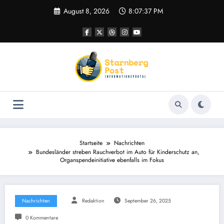
Zum
August 8, 2026
8:07:38 PM
Inhalt
springen
Startseite
Nachrichten
Bundesländer streben Rauchverbot im Auto für Kinderschutz an,
Organspendeinitiative ebenfalls im Fokus
Nachrichten
Redaktion
September 26, 2025
0 Kommentare