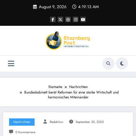
Zum
August 9, 2026
4:19:14 AM
Inhalt
springen
Startseite
Nachrichten
Bundeskabinett berät Reformen für eine starke Wirtschaft und
harmonisches Miteinander
Nachrichten
Redaktion
September 30, 2025
0 Kommentare