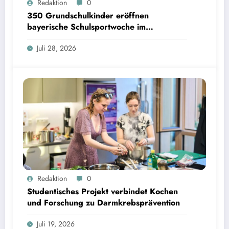
Redaktion
0
Matthias Balk/Bayerisches Staatsministerium für Unterricht und Kultus
350 Grundschulkinder eröffnen
bayerische Schulsportwoche im
Olympiapark
Juli 28, 2026
Studentisches Projekt verbindet Kochen und Forschung zu Darmkrebsprävention | Bild:
Redaktion
0
Fabian Vogl / TUM
Studentisches Projekt verbindet Kochen
und Forschung zu Darmkrebsprävention
Juli 19, 2026