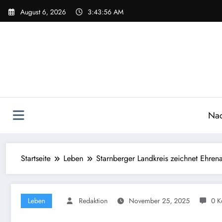
Zum
August 6, 2026
3:43:57 AM
Inhalt
springen
Nac
Startseite
Leben
Starnberger Landkreis zeichnet Ehren
Leben
Redaktion
November 25, 2025
0 K