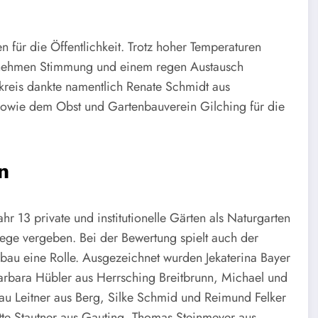
n für die Öffentlichkeit. Trotz hoher Temperaturen
genehmen Stimmung und einem regen Austausch
dkreis dankte namentlich Renate Schmidt aus
sowie dem Obst und Gartenbauverein Gilching für die
n
r 13 private und institutionelle Gärten als Naturgarten
flege vergeben. Bei der Bewertung spielt auch der
au eine Rolle. Ausgezeichnet wurden Jekaterina Bayer
Barbara Hübler aus Herrsching Breitbrunn, Michael und
u Leitner aus Berg, Silke Schmid und Reimund Felker
tte Stautner aus Gauting, Thomas Steinmeyer aus