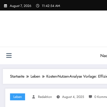
Zum
August 7, 2026
11:42:55 AM
Inhalt
springen
Nac
Startseite
Leben
Kosten-Nutzen-Analyse Vorlage: Effizie
Leben
Redaktion
August 4, 2025
0 Komme