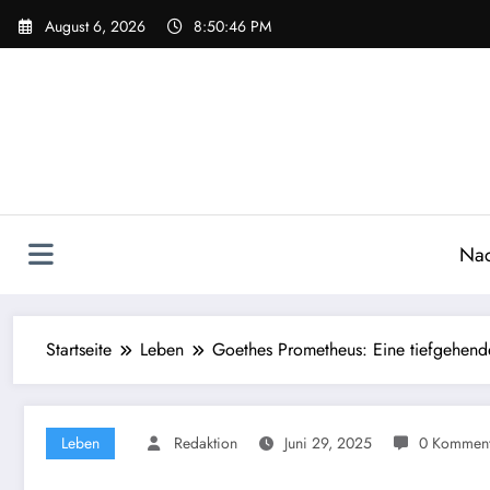
Zum
August 6, 2026
8:50:47 PM
Inhalt
springen
Nac
Startseite
Leben
Goethes Prometheus: Eine tiefgehen
Leben
Redaktion
Juni 29, 2025
0 Komment