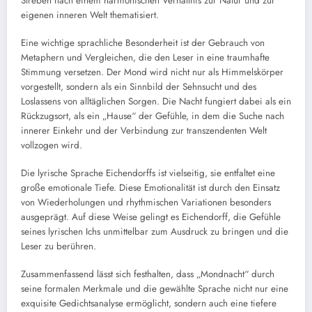
Streben nach einem harmonischen Verhältnis zur Natur und zur
eigenen inneren Welt thematisiert.
Eine wichtige sprachliche Besonderheit ist der Gebrauch von
Metaphern und Vergleichen, die den Leser in eine traumhafte
Stimmung versetzen. Der Mond wird nicht nur als Himmelskörper
vorgestellt, sondern als ein Sinnbild der Sehnsucht und des
Loslassens von alltäglichen Sorgen. Die Nacht fungiert dabei als ein
Rückzugsort, als ein „Hause“ der Gefühle, in dem die Suche nach
innerer Einkehr und der Verbindung zur transzendenten Welt
vollzogen wird.
Die lyrische Sprache Eichendorffs ist vielseitig, sie entfaltet eine
große emotionale Tiefe. Diese Emotionalität ist durch den Einsatz
von Wiederholungen und rhythmischen Variationen besonders
ausgeprägt. Auf diese Weise gelingt es Eichendorff, die Gefühle
seines lyrischen Ichs unmittelbar zum Ausdruck zu bringen und die
Leser zu berühren.
Zusammenfassend lässt sich festhalten, dass „Mondnacht“ durch
seine formalen Merkmale und die gewählte Sprache nicht nur eine
exquisite Gedichtsanalyse ermöglicht, sondern auch eine tiefere