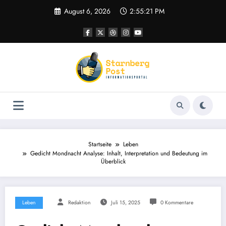
Zum
August 6, 2026
2:55:22 PM
Inhalt
springen
Startseite
Leben
Gedicht Mondnacht Analyse: Inhalt, Interpretation und Bedeutung im
Überblick
Leben
Redaktion
Juli 15, 2025
0 Kommentare