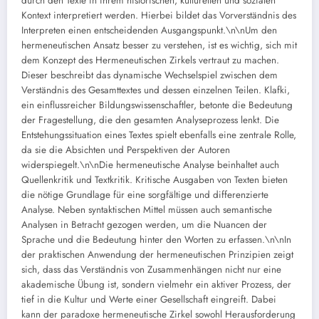
durch den Texte in ihrem historischen, kulturellen und sozialen
Kontext interpretiert werden. Hierbei bildet das Vorverständnis des
Interpreten einen entscheidenden Ausgangspunkt.\n\nUm den
hermeneutischen Ansatz besser zu verstehen, ist es wichtig, sich mit
dem Konzept des Hermeneutischen Zirkels vertraut zu machen.
Dieser beschreibt das dynamische Wechselspiel zwischen dem
Verständnis des Gesamttextes und dessen einzelnen Teilen. Klafki,
ein einflussreicher Bildungswissenschaftler, betonte die Bedeutung
der Fragestellung, die den gesamten Analyseprozess lenkt. Die
Entstehungssituation eines Textes spielt ebenfalls eine zentrale Rolle,
da sie die Absichten und Perspektiven der Autoren
widerspiegelt.\n\nDie hermeneutische Analyse beinhaltet auch
Quellenkritik und Textkritik. Kritische Ausgaben von Texten bieten
die nötige Grundlage für eine sorgfältige und differenzierte
Analyse. Neben syntaktischen Mittel müssen auch semantische
Analysen in Betracht gezogen werden, um die Nuancen der
Sprache und die Bedeutung hinter den Worten zu erfassen.\n\nIn
der praktischen Anwendung der hermeneutischen Prinzipien zeigt
sich, dass das Verständnis von Zusammenhängen nicht nur eine
akademische Übung ist, sondern vielmehr ein aktiver Prozess, der
tief in die Kultur und Werte einer Gesellschaft eingreift. Dabei
kann der paradoxe hermeneutische Zirkel sowohl Herausforderung