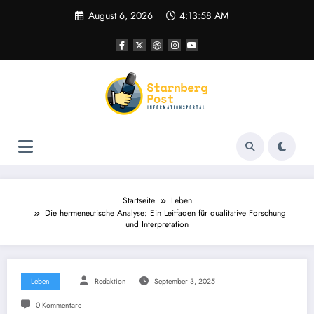
Zum
August 6, 2026
4:13:59 AM
Inhalt
springen
Startseite
Leben
Die hermeneutische Analyse: Ein Leitfaden für qualitative Forschung
und Interpretation
Leben
Redaktion
September 3, 2025
0 Kommentare