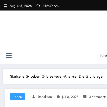
Zum
August 8, 2026
1:12:50 AM
Inhalt
springen
Nac
Startseite
Leben
Break-even-Analyse: Die Grundlagen,
Leben
Redaktion
Juli 8, 2025
0 Kommenta