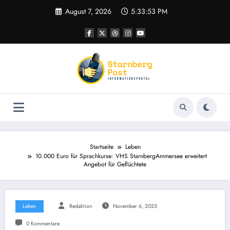
Zum
August 7, 2026
5:33:54 PM
Inhalt
springen
Startseite
Leben
10.000 Euro für Sprachkurse: VHS StarnbergAmmersee erweitert
Angebot für Geflüchtete
Leben
Redaktion
November 6, 2025
0 Kommentare