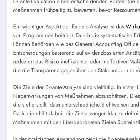
Ex-ante-Evaluation einen entscheidenden Vorteil: Sie
Maßnahmen frühzeitig zu bewerten, bevor Ressourcen 
Ein wichtiger Aspekt der Ex-ante-Analyse ist das
Wirku
von Programmen beiträgt. Durch die systematische E
können Behörden wie das General Accounting Office
Entscheidungen basierend auf evidenzbasierten Ansätz
reduziert das Risiko ineffizienter oder ineffektiver M
die die Transparenz gegenüber den Stakeholdern erhö
Die Ziele der Ex-ante-Analyse sind vielfältig. In erste
Nebenwirkungen von Maßnahmen abzuschätzen. Dies g
die sicherstellt, dass unterschiedliche Sichtweisen und
Evaluation hilft dabei, die Zielsetzungen klar zu defin
Maßnahmen mit den übergeordneten Zielen übereins
In der praktischen Anwendung zeigt die Ex-ante-Analyse