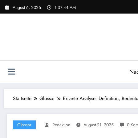
Zum
August 6, 2026
1:37:45 AM
Inhalt
springen
Nac
Startseite
Glossar
Ex ante Analyse: Definition, Bedeu
Glossar
Redaktion
August 21, 2025
0 Kom