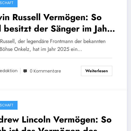
SCHAFT
vin Russell Vermögen: So
l besitzt der Sänger im Jahr
25
 Russell, der legendäre Frontmann der bekannten
Böhse Onkelz, hat im Jahr 2025 ein…
Weiterlesen
edaktion
0 Kommentare
SCHAFT
drew Lincoln Vermögen: So
ch ist das Vermögen des