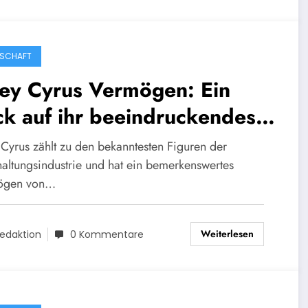
SCHAFT
ley Cyrus Vermögen: Ein
ck auf ihr beeindruckendes
rmögen 2025
 Cyrus zählt zu den bekanntesten Figuren der
haltungsindustrie und hat ein bemerkenswertes
ögen von…
Weiterlesen
edaktion
0 Kommentare