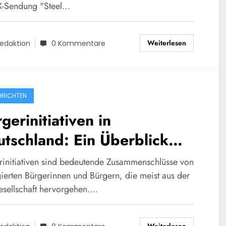
-Sendung "Steel…
Weiterlesen
edaktion
0 Kommentare
RICHTEN
gerinitiativen in
tschland: Ein Überblick
er aktive Bewegungen und
rinitiativen sind bedeutende Zusammenschlüsse von
e Ziele
ierten Bürgerinnen und Bürgern, die meist aus der
gesellschaft hervorgehen.…