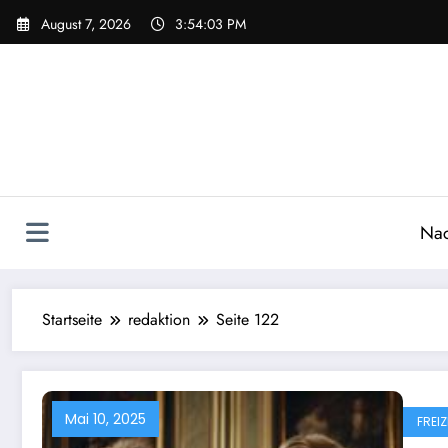
Zum
August 7, 2026
3:54:05 PM
Inhalt
springen
Nac
Startseite
redaktion
Seite 122
Mai 10, 2025
FREIZ