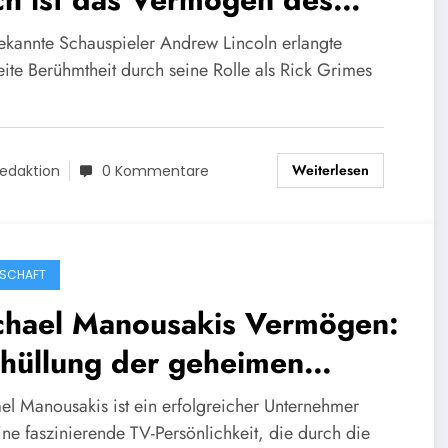
he Walking Dead“ Stars
ekannte Schauspieler Andrew Lincoln erlangte
25
eite Berühmtheit durch seine Rolle als Rick Grimes
Weiterlesen
edaktion
0 Kommentare
SCHAFT
chael Manousakis Vermögen:
thüllung der geheimen
ichtümer 2024
el Manousakis ist ein erfolgreicher Unternehmer
ine faszinierende TV-Persönlichkeit, die durch die