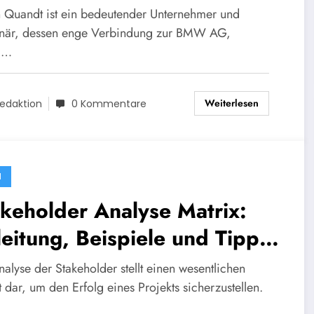
W-Erben
n Quandt ist ein bedeutender Unternehmer und
onär, dessen enge Verbindung zur BMW AG,
m…
Weiterlesen
edaktion
0 Kommentare
N
keholder Analyse Matrix:
eitung, Beispiele und Tipps
 Ihr Projekt
alyse der Stakeholder stellt einen wesentlichen
t dar, um den Erfolg eines Projekts sicherzustellen.