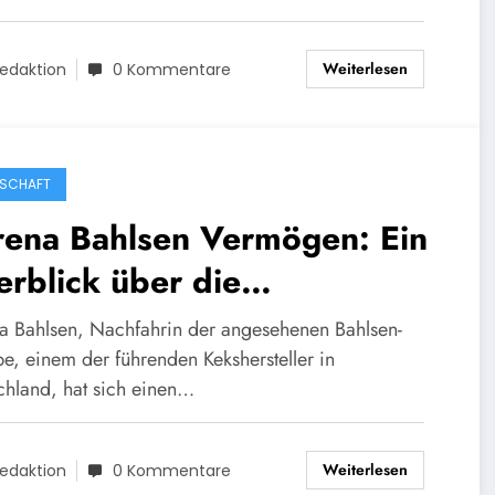
Weiterlesen
edaktion
0 Kommentare
SCHAFT
rena Bahlsen Vermögen: Ein
rblick über die
indruckenden finanziellen
a Bahlsen, Nachfahrin der angesehenen Bahlsen-
olge der Unternehmerin
e, einem der führenden Kekshersteller in
chland, hat sich einen…
Weiterlesen
edaktion
0 Kommentare