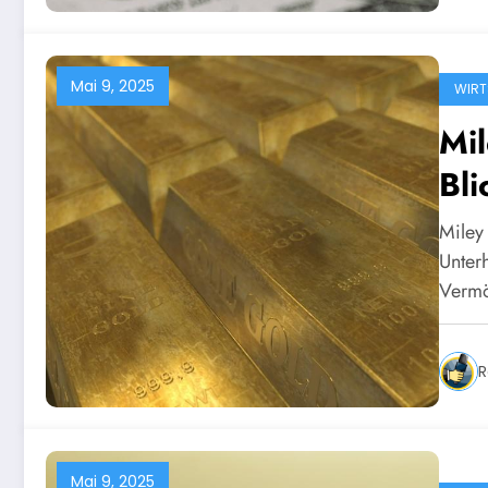
Mai 9, 2025
WIRT
Mi
Bli
Ve
Miley
Unter
Verm
R
Mai 9, 2025