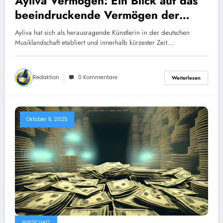
Ayliva Vermögen: Ein Blick auf das
beeindruckende Vermögen der
talentierten Musikerin
Ayliva hat sich als herausragende Künstlerin in der deutschen
Musiklandschaft etabliert und innerhalb kürzester Zeit…
Redaktion
0 Kommentare
Weiterlesen
Oktober 9, 2025
WIRTSCHAFT