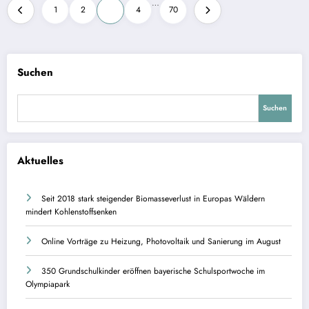
Seitennummerierung
…
1
2
3
4
70
der
Beiträge
Suchen
Suchen
Aktuelles
Seit 2018 stark steigender Biomasseverlust in Europas Wäldern
mindert Kohlenstoffsenken
Online Vorträge zu Heizung, Photovoltaik und Sanierung im August
350 Grundschulkinder eröffnen bayerische Schulsportwoche im
Olympiapark